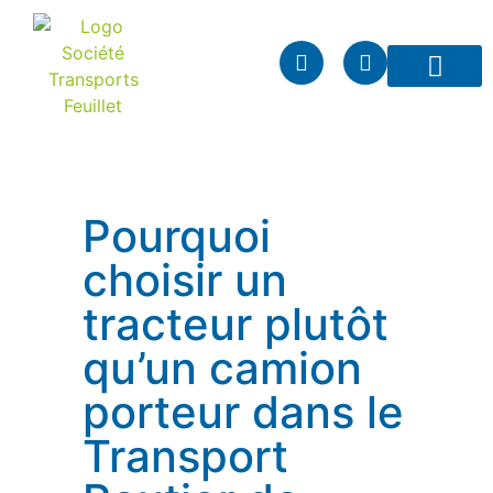
Vos spécific
Nos transpor
Notre entrepri
Nous rejoindre
Pourquoi
choisir un
tracteur plutôt
qu’un camion
porteur dans le
Transport