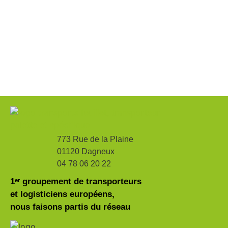
773 Rue de la Plaine
01120 Dagneux
04 78 06 20 22
1ᵉʳ groupement de transporteurs
et logisticiens européens,
nous faisons partis du réseau