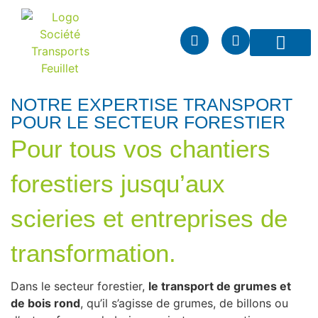
contenu
principal
Vos spécific
Nos transpor
Notre entrepri
Nous rejoindre
NOTRE EXPERTISE TRANSPORT
POUR LE SECTEUR FORESTIER
Pour tous vos chantiers
forestiers jusqu’aux
scieries et entreprises de
transformation.
Dans le secteur forestier,
le transport de grumes et
de bois rond
, qu’il s’agisse de grumes, de billons ou