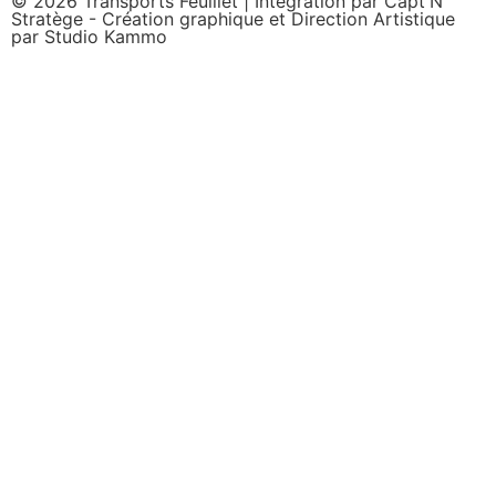
© 2026 Transports Feuillet | Intégration par
Capt'N
Stratège
- Création graphique et Direction Artistique
par
Studio Kammo